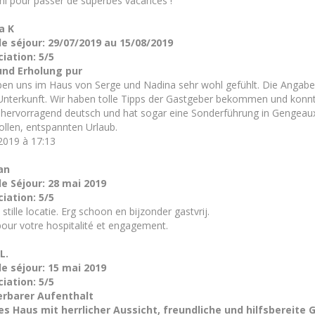
uni pour passer de superbes vacances !
a K
e séjour: 29/07/2019 au 15/08/2019
iation: 5/5
und Erholung pur
ben uns im Haus von Serge und Nadina sehr wohl gefühlt. Die Angab
Unterkunft. Wir haben tolle Tipps der Gastgeber bekommen und konnt
t hervorragend deutsch und hat sogar eine Sonderführung in Gengeaux 
ollen, entspannten Urlaub.
2019 à 17:13
an
e Séjour: 28 mai 2019
iation: 5/5
stille locatie. Erg schoon en bijzonder gastvrij.
pour votre hospitalité et engagement.
L.
e séjour: 15 mai 2019
iation: 5/5
rbarer Aufenthalt
s Haus mit herrlicher Aussicht, freundliche und hilfsbereite