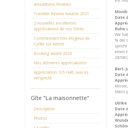
est ré
annulations flexibles
Monik
Traveller Review Awards 2021
Date d
2 nouvelles excellentes
Appréc
appréciations de nos hôtes
Ruhe 
Wir ha
Commentaire très élogieux de
% der 
Cyrille sur Airbnb
sprich
einen t
Booking award 2020
28/08/
Nos dernières appréciations!
Bert-J
Appréciation: 5/5 Hält, was es
Date d
verspricht
Appréc
Mooie, 
Merci 
Gîte "La maisonnette"
Ulrike 
Description
Date d
Appréc
Photos
Wunde
Schöne
La vidéo